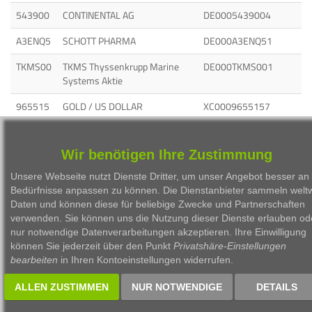
543900
CONTINENTAL AG
DE0005439004
A3ENQ5
SCHOTT PHARMA
DE000A3ENQ51
TKMS00
TKMS Thyssenkrupp Marine
DE000TKMS001
Systems Aktie
965515
GOLD / US DOLLAR
XC0009655157
967740
BRENT CRUDE OIL
XC0009677409
Wir benötigen Ihre Zustimmung
Unsere Webseite nutzt Dienste Dritter, um unser Angebot besser an 
Bedürfnisse anpassen zu können. Die Dienstanbieter sammeln weltw
Daten und können diese für beliebige Zwecke und Partnerschaften
verwenden. Sie können uns die Nutzung dieser Dienste erlauben od
1999 - 2026 Börsen Radio Network AG
nur notwendige Datenverarbeitungen akzeptieren. Ihre Einwilligung
können Sie jederzeit über den Punkt
Privatshäre-Einstellungen
bearbeiten
in Ihren Kontoeinstellungen widerrufen.
ALLEN ZUSTIMMEN
NUR NOTWENDIGE
DETAILS