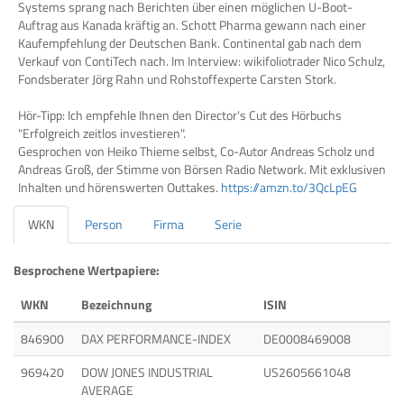
Systems sprang nach Berichten über einen möglichen U-Boot-
Auftrag aus Kanada kräftig an. Schott Pharma gewann nach einer
Kaufempfehlung der Deutschen Bank. Continental gab nach dem
Verkauf von ContiTech nach. Im Interview: wikifoliotrader Nico Schulz,
Fondsberater Jörg Rahn und Rohstoffexperte Carsten Stork.
Hör-Tipp: Ich empfehle Ihnen den Director's Cut des Hörbuchs
"Erfolgreich zeitlos investieren".
Gesprochen von Heiko Thieme selbst, Co-Autor Andreas Scholz und
Andreas Groß, der Stimme von Börsen Radio Network. Mit exklusiven
Inhalten und hörenswerten Outtakes.
https://amzn.to/3QcLpEG
WKN
Person
Firma
Serie
Besprochene Wertpapiere:
WKN
Bezeichnung
ISIN
846900
DAX PERFORMANCE-INDEX
DE0008469008
969420
DOW JONES INDUSTRIAL
US2605661048
AVERAGE