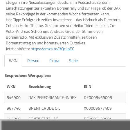
steigern ihre Neuzulassungen deutlich. Im Podcast außerdem
Einschätzungen zur aktuellen Börsenrally und zur Frage, ob der DAX
seine Rekordjagd in der kommenden Woche fortsetzen kann.
Hör-Tipp: Erfolgreich zeitlos investieren - das Hörbuch als Director's
Cut von Heiko Thieme. Gesprochen von Heiko Thieme selbst, Co-
Autor Andreas Scholz und Andreas Groß, der Stimme von
Börsenradio. Mit exklusiven Zusatzinhalten, zeitlosen
Börsenstrategien und hörenswerten Outtakes.
Jetzt anhören:
https://amzn.to/3QcLpEG
WKN
Person
Firma
Serie
Besprochene Wertpapiere:
WKN
Bezeichnung
ISIN
846900
DAX PERFORMANCE-INDEX
DE0008469008
967740
BRENT CRUDE OIL
XC0009677409
543900
CONTINENTAL AG
DE0005439004
A0M4W9
BYD Co.
CNE100000296