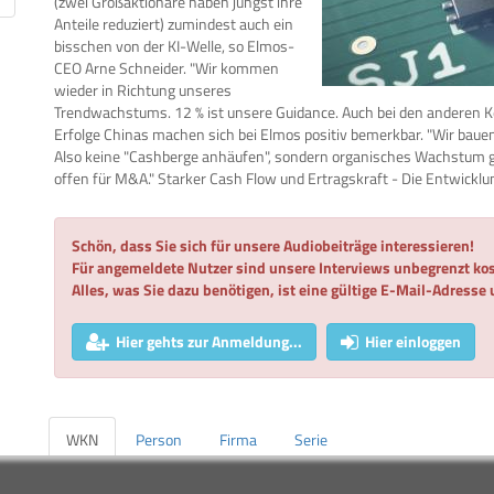
(zwei Großaktionäre haben jüngst ihre
Anteile reduziert) zumindest auch ein
bisschen von der KI-Welle, so Elmos-
CEO Arne Schneider. "Wir kommen
wieder in Richtung unseres
Trendwachstums. 12 % ist unsere Guidance. Auch bei den anderen Ke
Erfolge Chinas machen sich bei Elmos positiv bemerkbar. "Wir bauen
Also keine "Cashberge anhäufen", sondern organisches Wachstum ge
offen für M&A." Starker Cash Flow und Ertragskraft - Die Entwicklu
Schön, dass Sie sich für unsere Audiobeiträge interessieren!
Für angemeldete Nutzer sind unsere Interviews unbegrenzt kos
Alles, was Sie dazu benötigen, ist eine gültige E-Mail-Adresse
Hier gehts zur Anmeldung...
Hier einloggen
WKN
Person
Firma
Serie