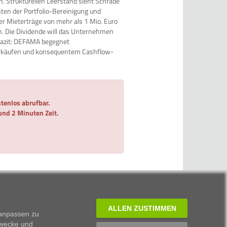
n. Strukturellen Leerstand sieht Schrade
ten der Portfolio-Bereinigung und
er Mieterträge von mehr als 1 Mio. Euro
en. Die Dividende will das Unternehmen
 Fazit: DEFAMA begegnet
erkäufen und konsequentem Cashflow-
tenlos abrufbar.
 und 2 Minuten Zeit.
ALLEN ZUSTIMMEN
 anpassen zu
Zwecke und
ISIN