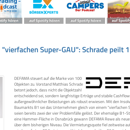
"vierfachen Super-GAU": Schrade peilt 1
DEFAMA steuert auf die Marke von 100
Objekten zu. Vorstand Matthias Schrade
betont jedoch, dass nicht die Objektzahl
entscheidend sei, sondern langfristige Erträge und stabile Cashflo
außergewöhnlicher Belastungen als robust erwiesen. Mit den Ins
Baumarkts B1 sei das Unternehmen gleich von einem "vierfachen 
seien bereits zwei der vier Problemfälle gelöst. Der ehemalige B1-S
eine Hammer-Fläche in Osnabrück gewann DEFAMA Rewe als neuen Mi
über dem bisherigen Niveau. Die Vermietungsquote fiel zeitweise auf