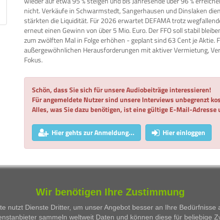
wieder auf etwa 95 % steigen und bis Jahresende über 96 % erreiche
nicht. Verkäufe in Schwarmstedt, Sangerhausen und Dinslaken dien
stärkten die Liquidität. Für 2026 erwartet DEFAMA trotz wegfallend
erneut einen Gewinn von über 5 Mio. Euro. Der FFO soll stabil bleib
zum zwölften Mal in Folge erhöhen - geplant sind 63 Cent je Aktie.
außergewöhnlichen Herausforderungen mit aktiver Vermietung, V
Fokus.
Schön, dass Sie sich für unsere Audiobeiträge interessieren!
Für angemeldete Nutzer sind unsere Interviews unbegrenzt kos
Alles, was Sie dazu benötigen, ist eine gültige E-Mail-Adresse
Hier gehts zur Anmeldung...
Hier einloggen
WKN
Person
Firma
Serie
Wir benötigen Ihre Zustimmung
Besprochene Wertpapiere:
e nutzt Dienste Dritter, um unser Angebot besser an Ihre Bedürfnisse
enstanbieter sammeln weltweit Daten und können diese für beliebige 
WKN
Bezeichnung