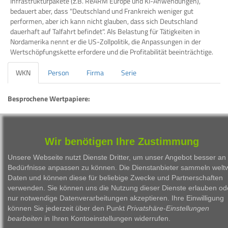
Infrastrukturpakete (z.B. ReARM Europe und KI-Anwendungen),
bedauert aber, dass "Deutschland und Frankreich weniger gut
performen, aber ich kann nicht glauben, dass sich Deutschland
dauerhaft auf Talfahrt befindet". Als Belastung für Tätigkeiten in
Nordamerika nennt er die US-Zollpolitik, die Anpassungen in der
Wertschöpfungskette erfordere und die Profitabilität beeinträchtige.
WKN
Person
Firma
Serie
Besprochene Wertpapiere:
WKN
Bezeichnung
ISIN
919964
PALFINGER AG
AT0000758305
Wir benötigen Ihre Zustimmung
Unsere Webseite nutzt Dienste Dritter, um unser Angebot besser an 
Bedürfnisse anpassen zu können. Die Dienstanbieter sammeln weltw
Daten und können diese für beliebige Zwecke und Partnerschaften
verwenden. Sie können uns die Nutzung dieser Dienste erlauben od
nur notwendige Datenverarbeitungen akzeptieren. Ihre Einwilligung
1999 - 2026 Börsen Radio Network AG
können Sie jederzeit über den Punkt
Privatshäre-Einstellungen
bearbeiten
in Ihren Kontoeinstellungen widerrufen.