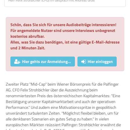
Herr Felix Strohbichler (CFO) im Gespräch mit Andreas Groß
Schön, dass Sie sich für unsere Audiobeiträge interessieren!
Für angemeldete Nutzer sind unsere Interviews unbegrenzt
kostenlos abrufbar.
Alles, was Sie dazu benötigen, ist eine gültige E-Mail-Adresse
und 2 Minuten Zeit.
Hier gehts zur Anmeldung...
Hier einloggen
Zweiter Platz "Mid-Cap" beim Wiener Börsenpreis für die Palfinger
AG. CFO Felix Strohbichler über die Auszeichnung beim
renommiertesten Preis des österreichischen Kapitalmarktes: "Eine
Bestätigung unserer Kapitalmarktarbeit und auch der operativen
Performance." Und zudem eine Motivationsspritze in geopolitisch
unverändert turbulenten Zeiten. "Möglichst flexibel bleiben, um für
alle denkbaren Szenarien ein gutes Setup zu haben." In vielen
europäischen Märkten reüssiert Palfinger: Strohbichler erwähnt die