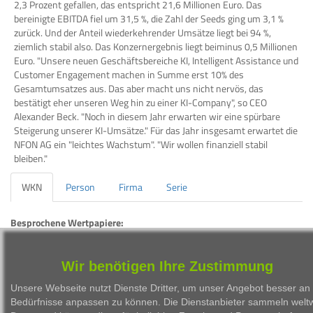
2,3 Prozent gefallen, das entspricht 21,6 Millionen Euro. Das
bereinigte EBITDA fiel um 31,5 %, die Zahl der Seeds ging um 3,1 %
zurück. Und der Anteil wiederkehrender Umsätze liegt bei 94 %,
ziemlich stabil also. Das Konzernergebnis liegt beiminus 0,5 Millionen
Euro. "Unsere neuen Geschäftsbereiche KI, Intelligent Assistance und
Customer Engagement machen in Summe erst 10% des
Gesamtumsatzes aus. Das aber macht uns nicht nervös, das
bestätigt eher unseren Weg hin zu einer KI-Company", so CEO
Alexander Beck. "Noch in diesem Jahr erwarten wir eine spürbare
Steigerung unserer KI-Umsätze." Für das Jahr insgesamt erwartet die
NFON AG ein "leichtes Wachstum". "Wir wollen finanziell stabil
bleiben."
WKN
Person
Firma
Serie
Besprochene Wertpapiere:
WKN
Bezeichnung
ISIN
Wir benötigen Ihre Zustimmung
A0N4N5
NFON AG
DE000A0N4N52
Unsere Webseite nutzt Dienste Dritter, um unser Angebot besser an 
Bedürfnisse anpassen zu können. Die Dienstanbieter sammeln weltw