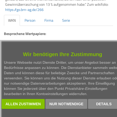
Gewinnüberraschung von 13 % aufgenommen habe." Zum wikifolio:
https://go.brn-ag.de/266
WKN
Person
Firma
Serie
Besprochene Wertpapiere:
WKN
Bezeichnung
ISIN
LS9ND1
wikifolio Refresh
DE000LS9ND13
Wir benötigen Ihre Zustimmung
Unsere Webseite nutzt Dienste Dritter, um unser Angebot besser an 
Bedürfnisse anpassen zu können. Die Dienstanbieter sammeln weltw
Daten und können diese für beliebige Zwecke und Partnerschaften
verwenden. Sie können uns die Nutzung dieser Dienste erlauben od
nur notwendige Datenverarbeitungen akzeptieren. Ihre Einwilligung
1999 - 2026 Börsen Radio Network AG
können Sie jederzeit über den Punkt
Privatshäre-Einstellungen
bearbeiten
in Ihren Kontoeinstellungen widerrufen.
ALLEN ZUSTIMMEN
NUR NOTWENDIGE
DETAILS