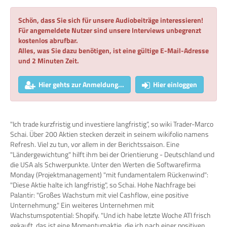
Schön, dass Sie sich für unsere Audiobeiträge interessieren!
Für angemeldete Nutzer sind unsere Interviews unbegrenzt
kostenlos abrufbar.
Alles, was Sie dazu benötigen, ist eine gültige E-Mail-Adresse
und 2 Minuten Zeit.
Hier gehts zur Anmeldung...
Hier einloggen
"Ich trade kurzfristig und investiere langfristig“, so wiki Trader-Marco
Schai. Über 200 Aktien stecken derzeit in seinem wikifolio namens
Refresh. Viel zu tun, vor allem in der Berichtssaison. Eine
"Ländergewichtung" hilft ihm bei der Orientierung - Deutschland und
die USA als Schwerpunkte. Unter den Werten die Softwarefirma
Monday (Projektmanagement) "mit fundamentalem Rückenwind":
"Diese Aktie halte ich langfristig", so Schai. Hohe Nachfrage bei
Palantir: "Großes Wachstum mit viel Cashflow, eine positive
Unternehmung." Ein weiteres Unternehmen mit
Wachstumspotential: Shopify. "Und ich habe letzte Woche ATI frisch
gekauft, das ist eine Momentumaktie, die ich nach einer positiven