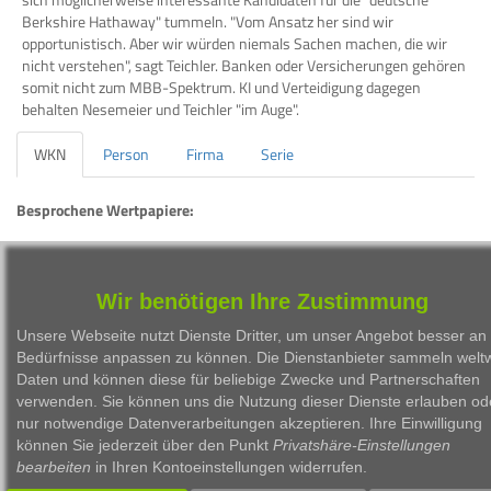
Berkshire Hathaway" tummeln. "Vom Ansatz her sind wir
opportunistisch. Aber wir würden niemals Sachen machen, die wir
nicht verstehen", sagt Teichler. Banken oder Versicherungen gehören
somit nicht zum MBB-Spektrum. KI und Verteidigung dagegen
behalten Nesemeier und Teichler "im Auge".
WKN
Person
Firma
Serie
Besprochene Wertpapiere:
WKN
Bezeichnung
ISIN
A0ETBQ
MBB SE
DE000A0ETBQ4
Wir benötigen Ihre Zustimmung
Unsere Webseite nutzt Dienste Dritter, um unser Angebot besser an 
Bedürfnisse anpassen zu können. Die Dienstanbieter sammeln weltw
Daten und können diese für beliebige Zwecke und Partnerschaften
verwenden. Sie können uns die Nutzung dieser Dienste erlauben od
nur notwendige Datenverarbeitungen akzeptieren. Ihre Einwilligung
1999 - 2026 Börsen Radio Network AG
können Sie jederzeit über den Punkt
Privatshäre-Einstellungen
bearbeiten
in Ihren Kontoeinstellungen widerrufen.