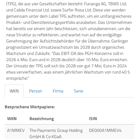
(TPG), die aus vier Gesellschaften besteht: Funanga AG, TBWS Ltd.
und Calida Financial Ltd. sowie Surfer Rosa Ltd. Diese vier werden
gemeinsam unter dem Label TPG auftreten, um ein umfangreicheres
Produkt- und Dienstleistungsportfolio anzubieten. Das Unternehmen
hat bereits vor einem Jahr beschlossen, sich umzubenennen, um die
neue Struktur zu reflektieren, und wartet nun auf die endgültige
Genehmigung der Aufsichtsbehörden für die Übernahme. Gerlinger
prognostiziert ein Umsatzwachstum bis 2028 durch organisches
Wachstum und Zukäufe. "Das EBIT-DA des PGH-Konzerns soll in
2026 4 Mio. Euro und in 2028 deutlich über 10 Mio. Euro erreichen.
Der Umsatz der TPG soll sich bis 2028 von gut 7 Mio. Euro in 2024
etwa vervierfachen, was einem jährlichen Wachstum von rund 40 %
entspräche."
WKN
Person
Firma
Serie
Besprochene Wertpapiere:
WKN
Bezeichnung
ISIN
A1MMEV
The Payments Group Holding
DE000A1MMEV4
GmbH & Co KGaA