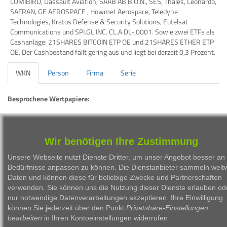
LUMIBIRD, Dassault Aviation, SAAB AB B O.N., SES, Thales, Leonardo,
SAFRAN, GE AEROSPACE , Howmet Aerospace, Teledyne
Technologies, Kratos Defense & Security Solutions, Eutelsat
Communications und SPI.GL.INC. CL.A DL-,0001. Sowie zwei ETFs als
Cashanlage: 21SHARES BITCOIN ETP OE und 21SHARES ETHER ETP
OE. Der Cashbestand fällt gering aus und liegt bei derzeit 0,3 Prozent.
WKN
Person
Firma
Serie
Besprochene Wertpapiere:
WKN
Bezeichnung
ISIN
LS9UBL
wiki Space Innovation
DE000LS9UBL8
Wir benötigen Ihre Zustimmung
Unsere Webseite nutzt Dienste Dritter, um unser Angebot besser an 
Bedürfnisse anpassen zu können. Die Dienstanbieter sammeln weltw
Daten und können diese für beliebige Zwecke und Partnerschaften
verwenden. Sie können uns die Nutzung dieser Dienste erlauben od
nur notwendige Datenverarbeitungen akzeptieren. Ihre Einwilligung
1999 - 2026 Börsen Radio Network AG
können Sie jederzeit über den Punkt
Privatshäre-Einstellungen
bearbeiten
in Ihren Kontoeinstellungen widerrufen.