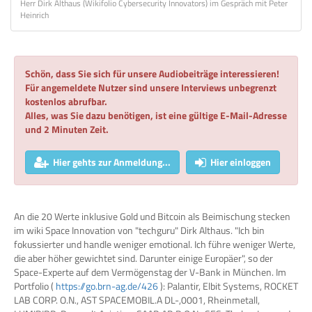
Herr Dirk Althaus (Wikifolio Cybersecurity Innovators) im Gespräch mit Peter
Heinrich
Schön, dass Sie sich für unsere Audiobeiträge interessieren!
Für angemeldete Nutzer sind unsere Interviews unbegrenzt
kostenlos abrufbar.
Alles, was Sie dazu benötigen, ist eine gültige E-Mail-Adresse
und 2 Minuten Zeit.
Hier gehts zur Anmeldung...
Hier einloggen
An die 20 Werte inklusive Gold und Bitcoin als Beimischung stecken
im wiki Space Innovation von "techguru" Dirk Althaus. "Ich bin
fokussierter und handle weniger emotional. Ich führe weniger Werte,
die aber höher gewichtet sind. Darunter einige Europäer", so der
Space-Experte auf dem Vermögenstag der V-Bank in München. Im
Portfolio (
https://go.brn-ag.de/426
): Palantir, Elbit Systems, ROCKET
LAB CORP. O.N., AST SPACEMOBIL.A DL-,0001, Rheinmetall,