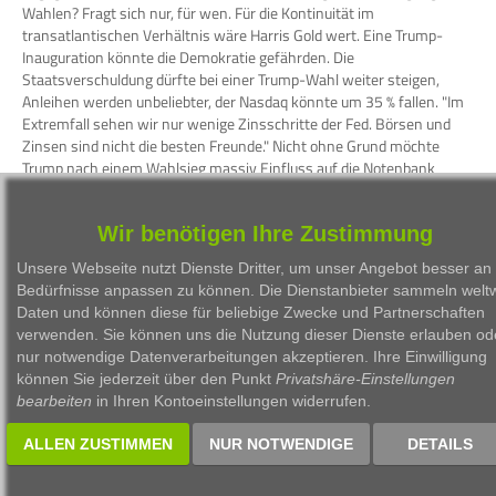
Wahlen? Fragt sich nur, für wen. Für die Kontinuität im
transatlantischen Verhältnis wäre Harris Gold wert. Eine Trump-
Inauguration könnte die Demokratie gefährden. Die
Staatsverschuldung dürfte bei einer Trump-Wahl weiter steigen,
Anleihen werden unbeliebter, der Nasdaq könnte um 35 % fallen. "Im
Extremfall sehen wir nur wenige Zinsschritte der Fed. Börsen und
Zinsen sind nicht die besten Freunde." Nicht ohne Grund möchte
Trump nach einem Wahlsieg massiv Einfluss auf die Notenbank
ausüben. "Eine unglaubwürdige Geldpolitik schadet der
Währungsentwicklung."
Wir benötigen Ihre Zustimmung
WKN
Person
Firma
Serie
Unsere Webseite nutzt Dienste Dritter, um unser Angebot besser an 
Bedürfnisse anpassen zu können. Die Dienstanbieter sammeln weltw
Daten und können diese für beliebige Zwecke und Partnerschaften
verwenden. Sie können uns die Nutzung dieser Dienste erlauben od
nur notwendige Datenverarbeitungen akzeptieren. Ihre Einwilligung
können Sie jederzeit über den Punkt
Privatshäre-Einstellungen
1999 - 2026 Börsen Radio Network AG
bearbeiten
in Ihren Kontoeinstellungen widerrufen.
ALLEN ZUSTIMMEN
NUR NOTWENDIGE
DETAILS