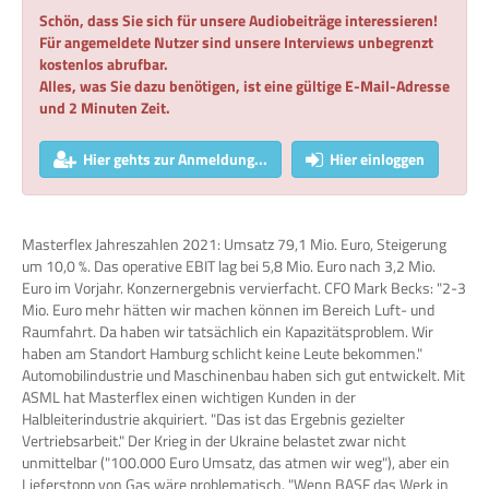
Schön, dass Sie sich für unsere Audiobeiträge interessieren!
Für angemeldete Nutzer sind unsere Interviews unbegrenzt
kostenlos abrufbar.
Alles, was Sie dazu benötigen, ist eine gültige E-Mail-Adresse
und 2 Minuten Zeit.
Hier gehts zur Anmeldung...
Hier einloggen
Masterflex Jahreszahlen 2021: Umsatz 79,1 Mio. Euro, Steigerung
um 10,0 %. Das operative EBIT lag bei 5,8 Mio. Euro nach 3,2 Mio.
Euro im Vorjahr. Konzernergebnis vervierfacht. CFO Mark Becks: "2-3
Mio. Euro mehr hätten wir machen können im Bereich Luft- und
Raumfahrt. Da haben wir tatsächlich ein Kapazitätsproblem. Wir
haben am Standort Hamburg schlicht keine Leute bekommen."
Automobilindustrie und Maschinenbau haben sich gut entwickelt. Mit
ASML hat Masterflex einen wichtigen Kunden in der
Halbleiterindustrie akquiriert. "Das ist das Ergebnis gezielter
Vertriebsarbeit." Der Krieg in der Ukraine belastet zwar nicht
unmittelbar ("100.000 Euro Umsatz, das atmen wir weg"), aber ein
Lieferstopp von Gas wäre problematisch. "Wenn BASF das Werk in