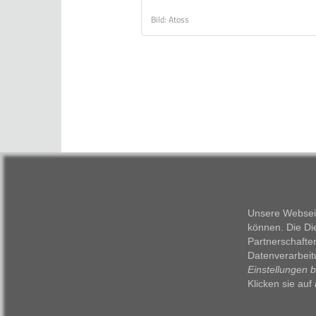
Bild: Atoss
Unsere Webseit
können. Die Di
Partnerschafte
Datenverarbeit
Einstellungen 
Klicken sie auf