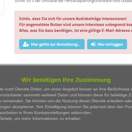
Schon 50 % der Umsätze der Personalplanungssoftware sind cloudb
Schön, dass Sie sich für unsere Audiobeiträge interessieren!
Für angemeldete Nutzer sind unsere Interviews unbegrenzt kos
Alles, was Sie dazu benötigen, ist eine gültige E-Mail-Adresse
Hier gehts zur Anmeldung...
Hier einloggen
WKN
Person
Firma
Serie
Wir benötigen Ihre Zustimmung
Besprochene Wertpapiere:
e nutzt Dienste Dritter, um unser Angebot besser an Ihre Bedürfnisse
enstanbieter sammeln weltweit Daten und können diese für beliebige 
WKN
Bezeichnung
n verwenden. Sie können uns die Nutzung dieser Dienste erlauben ode
ungen akzeptieren. Ihre Einwilligung können Sie jederzeit über den Pu
510440
ATOSS SOFTWARE AG
bearbeiten
in Ihren Kontoeinstellungen widerrufen.
Details
, um mehr Informationen zu erhalten.