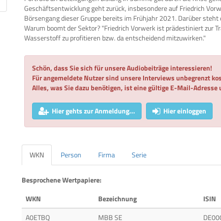
Geschäftsentwicklung geht zurück, insbesondere auf Friedrich Vorw
Börsengang dieser Gruppe bereits im Frühjahr 2021. Darüber steht di
Warum boomt der Sektor? "Friedrich Vorwerk ist prädestiniert zur 
Wasserstoff zu profitieren bzw. da entscheidend mitzuwirken."
Schön, dass Sie sich für unsere Audiobeiträge interessieren!
Für angemeldete Nutzer sind unsere Interviews unbegrenzt kos
Alles, was Sie dazu benötigen, ist eine gültige E-Mail-Adresse
Hier gehts zur Anmeldung...
Hier einloggen
WKN
Person
Firma
Serie
Besprochene Wertpapiere:
WKN
Bezeichnung
ISIN
A0ETBQ
MBB SE
DE00