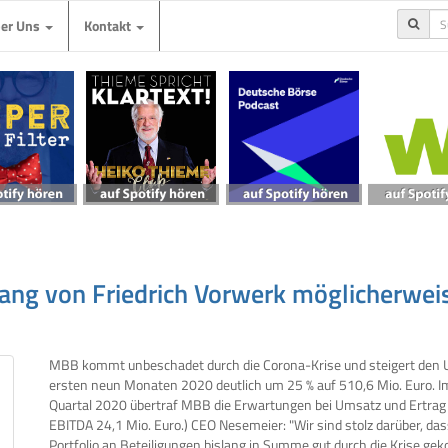
ber Uns
Kontakt
ng von Friedrich Vorwerk möglicherweis
MBB kommt unbeschadet durch die Corona-Krise und steigert den 
ersten neun Monaten 2020 deutlich um 25 % auf 510,6 Mio. Euro. Im
Quartal 2020 übertraf MBB die Erwartungen bei Umsatz und Ertrag d
EBITDA 24,1 Mio. Euro.) CEO Nesemeier: "Wir sind stolz darüber, das
Portfolio an Beteiligungen bislang in Summe gut durch die Krise gek