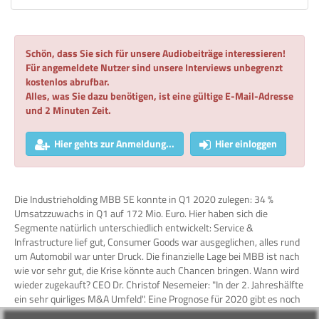
Schön, dass Sie sich für unsere Audiobeiträge interessieren!
Für angemeldete Nutzer sind unsere Interviews unbegrenzt
kostenlos abrufbar.
Alles, was Sie dazu benötigen, ist eine gültige E-Mail-Adresse
und 2 Minuten Zeit.
Hier gehts zur Anmeldung...
Hier einloggen
Die Industrieholding MBB SE konnte in Q1 2020 zulegen: 34 %
Umsatzzuwachs in Q1 auf 172 Mio. Euro. Hier haben sich die
Segmente natürlich unterschiedlich entwickelt: Service &
Infrastructure lief gut, Consumer Goods war ausgeglichen, alles rund
um Automobil war unter Druck. Die finanzielle Lage bei MBB ist nach
wie vor sehr gut, die Krise könnte auch Chancen bringen. Wann wird
wieder zugekauft? CEO Dr. Christof Nesemeier: "In der 2. Jahreshälfte
ein sehr quirliges M&A Umfeld". Eine Prognose für 2020 gibt es noch
keine, für Q2 gibt es aber die Aussage "nicht schlimm" und der Blick in