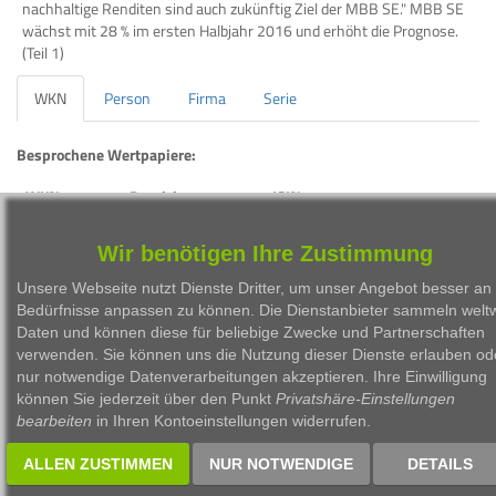
nachhaltige Renditen sind auch zukünftig Ziel der MBB SE." MBB SE
wächst mit 28 % im ersten Halbjahr 2016 und erhöht die Prognose.
(Teil 1)
WKN
Person
Firma
Serie
Besprochene Wertpapiere:
WKN
Bezeichnung
ISIN
A0ETBQ
MBB SE
DE000A0ETBQ4
Wir benötigen Ihre Zustimmung
A0MZ4B
DELIGNIT AG
DE000A0MZ4B0
Unsere Webseite nutzt Dienste Dritter, um unser Angebot besser an 
Bedürfnisse anpassen zu können. Die Dienstanbieter sammeln weltw
Daten und können diese für beliebige Zwecke und Partnerschaften
verwenden. Sie können uns die Nutzung dieser Dienste erlauben od
nur notwendige Datenverarbeitungen akzeptieren. Ihre Einwilligung
können Sie jederzeit über den Punkt
Privatshäre-Einstellungen
1999 - 2026 Börsen Radio Network AG
bearbeiten
in Ihren Kontoeinstellungen widerrufen.
ALLEN ZUSTIMMEN
NUR NOTWENDIGE
DETAILS