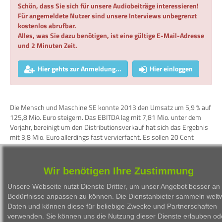
Schön, dass Sie sich für unsere Audiobeiträge interessieren!
Für angemeldete Nutzer sind unsere Interviews unbegrenzt
kostenlos abrufbar.
Alles, was Sie dazu benötigen, ist eine gültige E-Mail-Adresse
und 2 Minuten Zeit.
Hier gehts zur Anmeldung...
Hier einloggen
Die Mensch und Maschine SE konnte 2013 den Umsatz um 5,9 % auf
125,8 Mio. Euro steigern. Das EBITDA lag mit 7,81 Mio. unter dem
Vorjahr, bereinigt um den Distributionsverkauf hat sich das Ergebnis
mit 3,8 Mio. Euro allerdings fast vervierfacht. Es sollen 20 Cent
Dividende gezahlt werden. Bis 2018 sollen die EPS allerdings bei 1
Euro liegen und damit auch die Dividende steigen.
Wir benötigen Ihre Zustimmung
WKN
Person
Firma
Serie
Unsere Webseite nutzt Dienste Dritter, um unser Angebot besser an 
Bedürfnisse anpassen zu können. Die Dienstanbieter sammeln weltw
Daten und können diese für beliebige Zwecke und Partnerschaften
verwenden. Sie können uns die Nutzung dieser Dienste erlauben od