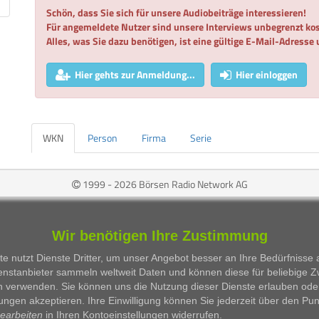
Schön, dass Sie sich für unsere Audiobeiträge interessieren!
Für angemeldete Nutzer sind unsere Interviews unbegrenzt kos
Alles, was Sie dazu benötigen, ist eine gültige E-Mail-Adresse
Hier gehts zur Anmeldung...
Hier einloggen
WKN
Person
Firma
Serie
1999 - 2026 Börsen Radio Network AG
Wir benötigen Ihre Zustimmung
e nutzt Dienste Dritter, um unser Angebot besser an Ihre Bedürfnisse
enstanbieter sammeln weltweit Daten und können diese für beliebige 
n verwenden. Sie können uns die Nutzung dieser Dienste erlauben ode
ungen akzeptieren. Ihre Einwilligung können Sie jederzeit über den Pu
bearbeiten
in Ihren Kontoeinstellungen widerrufen.