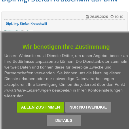
26.05.2026
10:10
Dipl. Ing. Stefan Kratochwill
STRABAG SE - CEO Stefan Kratochwill: "Wir
werden sehr viel Arbeit in Deutschland haben"
Börsepreis Wien: Dritter Rang beim ATX-Preis für die
Wir benötigen Ihre Zustimmung
Strabag AG. 42 % der Leistung erbringt das
Unternehmen in Deutschland. "Die dortige Inf ...
Unsere Webseite nutzt Dienste Dritter, um unser Angebot besser an
Ihre Bedürfnisse anpassen zu können. Die Dienstanbieter sammeln
weltweit Daten und können diese für beliebige Zwecke und
Partnerschaften verwenden. Sie können uns die Nutzung dieser
Dienste erlauben oder nur notwendige Datenverarbeitungen
1
akzeptieren. Ihre Einwilligung können Sie jederzeit über den Punkt
Privatshäre-Einstellungen bearbeiten
in Ihren Kontoeinstellungen
widerrufen.
1999 - 2026 Börsen Radio Network AG
ALLEN ZUSTIMMEN
NUR NOTWENDIGE
DETAILS