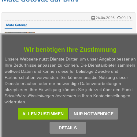
24.04.2026
09:19
Mate Gotovac
Trigger happy wiki-Trader Mate Gotovac: "Value und
Charttechnik nach der Levermann-Strategie"
wikifolio "Value und Charttechnik" von Trader Mate
Wir benötigen Ihre Zustimmung
Gotovac: "Ich habe mein wikifolio jetzt darauf
ausgerichtet, dass ich vorsichtiger bin. V ...
Unsere Webseite nutzt Dienste Dritter, um unser Angebot besser an
Ihre Bedürfnisse anpassen zu können. Die Dienstanbieter sammeln
weltweit Daten und können diese für beliebige Zwecke und
Partnerschaften verwenden. Sie können uns die Nutzung dieser
Dienste erlauben oder nur notwendige Datenverarbeitungen
1
akzeptieren. Ihre Einwilligung können Sie jederzeit über den Punkt
Privatshäre-Einstellungen bearbeiten
in Ihren Kontoeinstellungen
widerrufen.
1999 - 2026 Börsen Radio Network AG
ALLEN ZUSTIMMEN
NUR NOTWENDIGE
DETAILS