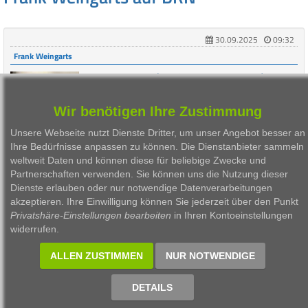
30.09.2025
09:32
Frank Weingarts
Frank Weingarts (Zertifikate Forum Austria): "Die
Veranlagung österreichischer und deutscher
Anleger ist ähnlich"
Wir benötigen Ihre Zustimmung
Wie lief das Jahr 2025 für die Zertifikatebranche?
Frank Weingarts vom Zertfikate Forum Austria: "Der
Unsere Webseite nutzt Dienste Dritter, um unser Angebot besser an
Privatanleger entdeckt immer mehr die ...
Ihre Bedürfnisse anpassen zu können. Die Dienstanbieter sammeln
weltweit Daten und können diese für beliebige Zwecke und
Partnerschaften verwenden. Sie können uns die Nutzung dieser
Dienste erlauben oder nur notwendige Datenverarbeitungen
akzeptieren. Ihre Einwilligung können Sie jederzeit über den Punkt
1
Privatshäre-Einstellungen bearbeiten
in Ihren Kontoeinstellungen
widerrufen.
ALLEN ZUSTIMMEN
NUR NOTWENDIGE
1999 - 2026 Börsen Radio Network AG
DETAILS