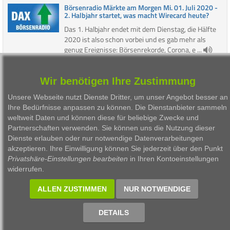
Börsenradio Märkte am Morgen Mi. 01. Juli 2020 -
2. Halbjahr startet, was macht Wirecard heute?
Das 1. Halbjahr endet mit dem Dienstag, die Hälfte
2020 ist also schon vorbei und es gab mehr als
genug Ereignisse: Börsenrekorde, Corona, e ...
Wir benötigen Ihre Zustimmung
1
2
3
4
5
6
7
8
9
10
11
12
Unsere Webseite nutzt Dienste Dritter, um unser Angebot besser an
Ihre Bedürfnisse anpassen zu können. Die Dienstanbieter sammeln
13
14
15
16
17
18
19
weltweit Daten und können diese für beliebige Zwecke und
Partnerschaften verwenden. Sie können uns die Nutzung dieser
Dienste erlauben oder nur notwendige Datenverarbeitungen
akzeptieren. Ihre Einwilligung können Sie jederzeit über den Punkt
1999 - 2026 Börsen Radio Network AG
Privatshäre-Einstellungen bearbeiten
in Ihren Kontoeinstellungen
widerrufen.
ALLEN ZUSTIMMEN
NUR NOTWENDIGE
DETAILS