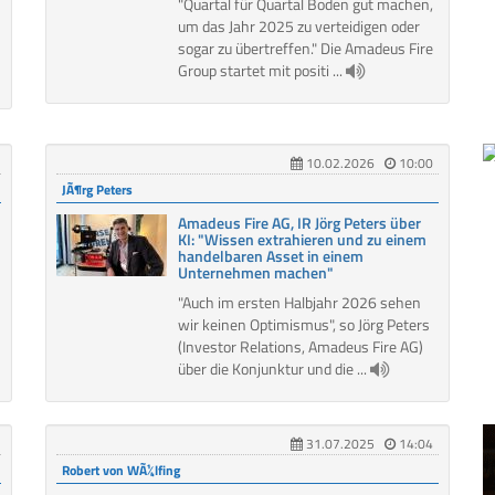
"Quartal für Quartal Boden gut machen,
um das Jahr 2025 zu verteidigen oder
sogar zu übertreffen." Die Amadeus Fire
Group startet mit positi ...
10.02.2026
10:00
JÃ¶rg Peters
Amadeus Fire AG, IR Jörg Peters über
KI: "Wissen extrahieren und zu einem
handelbaren Asset in einem
Unternehmen machen"
"Auch im ersten Halbjahr 2026 sehen
wir keinen Optimismus", so Jörg Peters
(Investor Relations, Amadeus Fire AG)
über die Konjunktur und die ...
31.07.2025
14:04
Robert von WÃ¼lfing