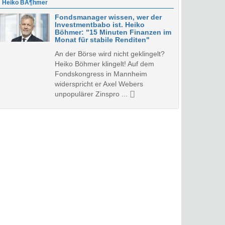
Heiko BÃ¶hmer
Fondsmanager wissen, wer der
Investmentbabo ist. Heiko
Böhmer: "15 Minuten Finanzen im
Monat für stabile Renditen"
An der Börse wird nicht geklingelt?
Heiko Böhmer klingelt! Auf dem
Fondskongress in Mannheim
widerspricht er Axel Webers
unpopulärer Zinspro ...