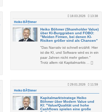
18.03.2026
13:38
Heiko BÃ¶hmer
Heiko Böhmer (Shareholder Value)
über KI-Burggraben und FOBO:
"Meiden Firmen, bei denen KI-
Risiken größer sind als Chancen"
"Das Narrativ ist schnell erzählt: Hier
ist die KI, und Software wird es in ein
paar Jahren nicht mehr geben."
Trotz allem rät Kapitalmarkts ...
29.01.2026
11:59
Heiko BÃ¶hmer
Kapitalmarktstratege Heiko
Böhmer über Modern Value und
KI: "Value/Qualität und hohe
Cashflows spielen eine große