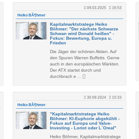
09.03.2025
16:53
Heiko BÃ¶hmer
Kapitalmarktstratege Heiko
Böhmer: "Der nächste Schwarze
Schwan wird Donald heißen" -
Fokus: Bewertung, Europa u.
Frieden
Die Jäger der schönen Aktien. Auf
den Spuren Warren Buffetts. Gerne
auch in den europäischen Märkten.
Der ATX startet durch und
durchbrach e ...
30.09.2024
15:33
Heiko BÃ¶hmer
"Kapitalmarktstratege Heiko
Böhmer: KI-Euphorie abgekühlt -
Fokus auf Europa und Value-
Investing - Loriot oder L`Oreal"
Heiko Böhmer, Kapitalmarktstratege