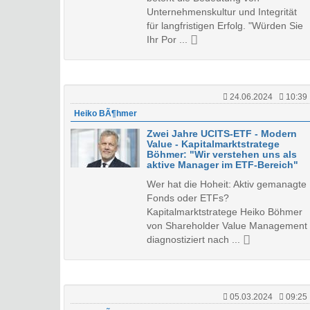
Unternehmenskultur und Integrität
für langfristigen Erfolg. "Würden Sie
Ihr Por ...
24.06.2024
10:39
Heiko BÃ¶hmer
Zwei Jahre UCITS-ETF - Modern
Value - Kapitalmarktstratege
Böhmer: "Wir verstehen uns als
aktive Manager im ETF-Bereich"
Wer hat die Hoheit: Aktiv gemanagte
Fonds oder ETFs?
Kapitalmarktstratege Heiko Böhmer
von Shareholder Value Management
diagnostiziert nach ...
05.03.2024
09:25