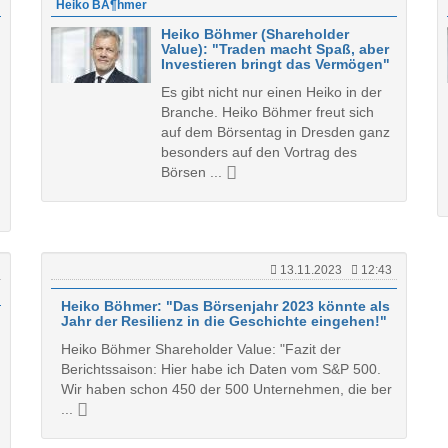
Heiko BÃ¶hmer
Heiko Böhmer (Shareholder
Value): "Traden macht Spaß, aber
Investieren bringt das Vermögen"
Es gibt nicht nur einen Heiko in der
Branche. Heiko Böhmer freut sich
auf dem Börsentag in Dresden ganz
besonders auf den Vortrag des
Börsen ...
13.11.2023
12:43
Heiko Böhmer: "Das Börsenjahr 2023 könnte als
Jahr der Resilienz in die Geschichte eingehen!"
Heiko Böhmer Shareholder Value: "Fazit der
Berichtssaison: Hier habe ich Daten vom S&P 500.
Wir haben schon 450 der 500 Unternehmen, die ber
...