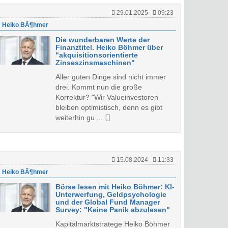
29.01.2025
09:23
Heiko BÃ¶hmer
Die wunderbaren Werte der
Finanztitel. Heiko Böhmer über
"akquisitionsorientierte
Zinseszinsmaschinen"
Aller guten Dinge sind nicht immer
drei. Kommt nun die große
Korrektur? "Wir Valueinvestoren
bleiben optimistisch, denn es gibt
weiterhin gu ...
15.08.2024
11:33
Heiko BÃ¶hmer
Börse lesen mit Heiko Böhmer: KI-
Unterwerfung, Geldpsychologie
und der Global Fund Manager
Survey: "Keine Panik abzulesen"
Kapitalmarktstratege Heiko Böhmer