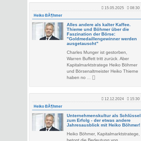
15.05.2025
08:30
Heiko BÃ¶hmer
Alles andere als kalter Kaffee.
Thieme und Böhmer über die
Faszination der Börse:
"Goldmedaillengewinner werden
ausgetauscht"
Charles Munger ist gestorben,
Warren Buffett tritt zurück. Aber
Kapitalmarktstratege Heiko Böhmer
und Börsenaltmeister Heiko Thieme
haben no ...
12.12.2024
15:30
Heiko BÃ¶hmer
Unternehmenskultur als Schlüssel
zum Erfolg - der etwas andere
Jahresausblick mit Heiko Böhmer!
Heiko Böhmer, Kapitalmarktstratege,
betont die Bedeutung von