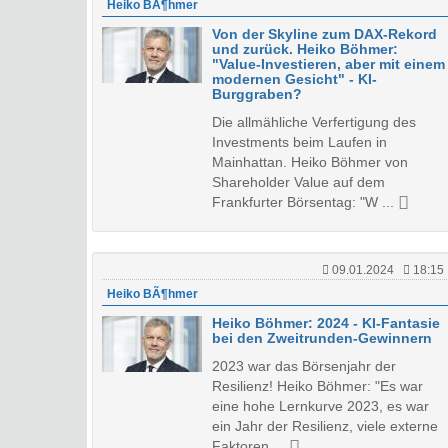
Heiko BÃ¶hmer
Von der Skyline zum DAX-Rekord
und zurück. Heiko Böhmer:
"Value-Investieren, aber mit einem
modernen Gesicht" - KI-
Burggraben?
Die allmähliche Verfertigung des
Investments beim Laufen in
Mainhattan. Heiko Böhmer von
Shareholder Value auf dem
Frankfurter Börsentag: "W ...
09.01.2024
18:15
Heiko BÃ¶hmer
Heiko Böhmer: 2024 - KI-Fantasie
bei den Zweitrunden-Gewinnern
2023 war das Börsenjahr der
Resilienz! Heiko Böhmer: "Es war
eine hohe Lernkurve 2023, es war
ein Jahr der Resilienz, viele externe
Faktoren ...